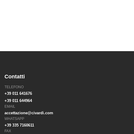
Tesla Approved Body Shop
Torino
tesla torino
Tesla News
tirabolli
Verniciatura
Wrapping
Contatti
TELEFONO
+39 011 641676
+39 011 644964
EMAIL
accettazione@civardi.com
WHATSAPP
+39 335 7160611
FAX