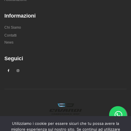
Informazioni
Chi Siamo
Contatti
News
Seguici
© 2026
Civardi carrozzeria dal 1957
|
Realizzato con ❥ da
Eden Code di
Utilizziamo i cookie per essere sicuri che tu possa avere la
migliore esperienza sul nostro sito. Se continui ad utilizzare
Mantovani Maurizio