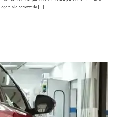
vari senza dover per forza svuotare il portafoglio. In questa
egate alla carrozzeria […]