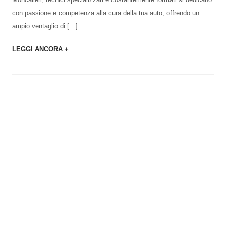
con passione e competenza alla cura della tua auto, offrendo un
ampio ventaglio di […]
LEGGI ANCORA +
Contatti
TELEFONO
+39 011 641676
+39 011 644964
EMAIL
accettazione@civardi.com
WHATSAPP
+39 335 7160611
FAX
+39 011 6451681
INDIRIZZO