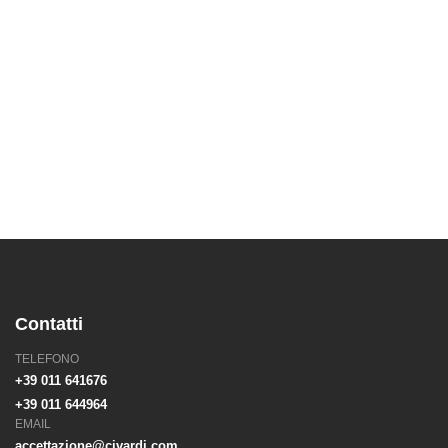
Tesla Approved Body
Shop
tesla torino
Tesla News
tirabolli
Torino
Verniciatura
Wrapping
Contatti
TELEFONO
+39 011 641676
+39 011 644964
EMAIL
accettazione@civardi.com