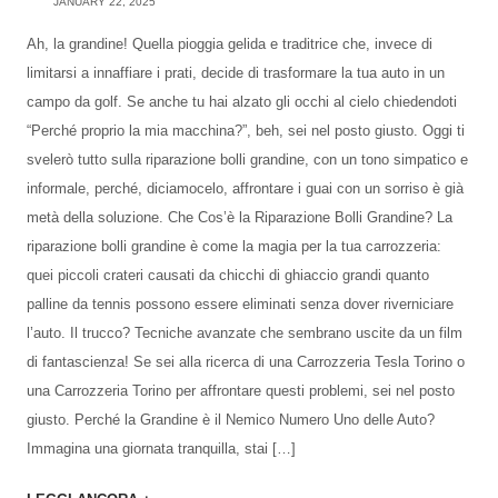
JANUARY 22, 2025
Ah, la grandine! Quella pioggia gelida e traditrice che, invece di
limitarsi a innaffiare i prati, decide di trasformare la tua auto in un
campo da golf. Se anche tu hai alzato gli occhi al cielo chiedendoti
“Perché proprio la mia macchina?”, beh, sei nel posto giusto. Oggi ti
svelerò tutto sulla riparazione bolli grandine, con un tono simpatico e
informale, perché, diciamocelo, affrontare i guai con un sorriso è già
metà della soluzione. Che Cos’è la Riparazione Bolli Grandine? La
riparazione bolli grandine è come la magia per la tua carrozzeria:
quei piccoli crateri causati da chicchi di ghiaccio grandi quanto
palline da tennis possono essere eliminati senza dover riverniciare
l’auto. Il trucco? Tecniche avanzate che sembrano uscite da un film
di fantascienza! Se sei alla ricerca di una Carrozzeria Tesla Torino o
una Carrozzeria Torino per affrontare questi problemi, sei nel posto
giusto. Perché la Grandine è il Nemico Numero Uno delle Auto?
Immagina una giornata tranquilla, stai […]